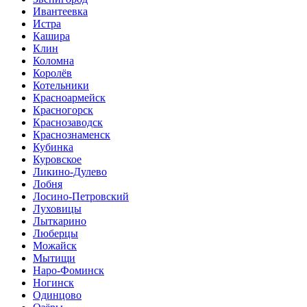
Ивантеевка
Истра
Кашира
Клин
Коломна
Королёв
Котельники
Красноармейск
Красногорск
Краснозаводск
Краснознаменск
Кубинка
Куровское
Ликино-Дулево
Лобня
Лосино-Петровский
Луховицы
Лыткарино
Люберцы
Можайск
Мытищи
Наро-Фоминск
Ногинск
Одинцово