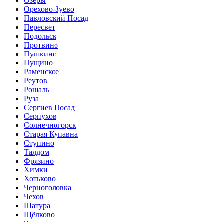
Озёры
Орехово-Зуево
Павловский Посад
Пересвет
Подольск
Протвино
Пушкино
Пущино
Раменское
Реутов
Рошаль
Руза
Сергиев Посад
Серпухов
Солнечногорск
Старая Купавна
Ступино
Талдом
Фрязино
Химки
Хотьково
Черноголовка
Чехов
Шатура
Щёлково