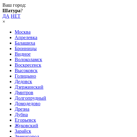
Ваш город:
Шатура
?
ДА
НЕТ
×
Москва
Апрелевка
Балашиха
Бронницы
Видное
Волоколамск
Воскресенск
Высоковск
Голицыно
Дедовск
Дзержинский
Дмитров
Долгопрудный
Домодедово
Дрезна
Дубна
Егорьевск
Жуковский
Зарайск
Звенигород