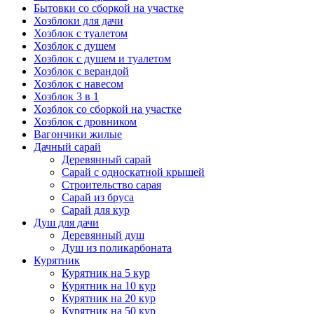
Бытовки со сборкой на участке
Хозблоки для дачи
Хозблок с туалетом
Хозблок с душем
Хозблок с душем и туалетом
Хозблок с верандой
Хозблок с навесом
Хозблок 3 в 1
Хозблок со сборкой на участке
Хозблок с дровником
Вагончики жилые
Дачный сарай
Деревянный сарай
Cарай с односкатной крышей
Строительство сарая
Сарай из бруса
Сарай для кур
Душ для дачи
Деревянный душ
Душ из поликарбоната
Курятник
Курятник на 5 кур
Курятник на 10 кур
Курятник на 20 кур
Курятник на 50 кур